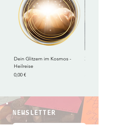
Dein Glitzern im Kosmos -
Zauberstab in Gold, Silb
Heilreise
Manufaktur vom Ammer
Preis
Preis
0,00 €
369,00 €
NEWSLETTER