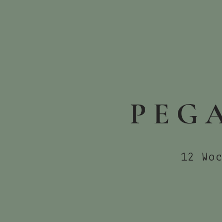
P E G A
12 Wo