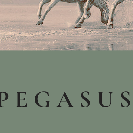
P E G A S U 