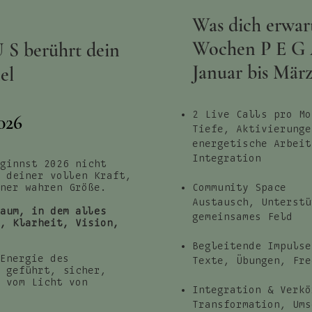
Was dich erwar
Wochen
P E G
 S berührt dein
Januar bis März
el
2 Live Calls pro Mo
026
Tiefe, Aktivierunge
energetische Arbeit
Integration
ginnst 2026 nicht
 deiner vollen Kraft,
ner wahren Größe.
Community Space
Austausch, Unterstü
aum, in dem alles
gemeinsames Feld
, Klarheit, Vision,
Begleitende Impulse
Energie des
Texte, Übungen, Fre
 geführt, sicher,
n vom Licht von
Integration & Verkö
Transformation, Ums