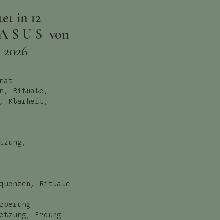
tet in
12
 A S U S von
 2026
nat
n, Rituale,
, Klarheit,
tzung,
quenzen, Rituale
rperung
etzung, Erdung