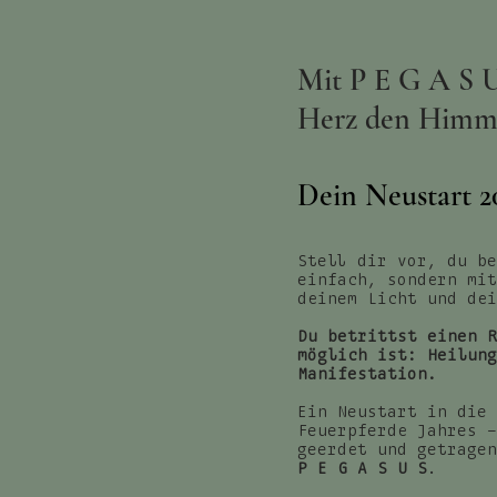
Mit P E G A S U
Herz den Himm
Dein Neustart 2
Stell dir vor, du be
einfach, sondern mit
deinem Licht und dei
Du betrittst einen R
möglich ist: Heilung
Manifestation.
Ein Neustart in die 
Feuerpferde Jahres –
geerdet und getrage
P E G A S U S
.