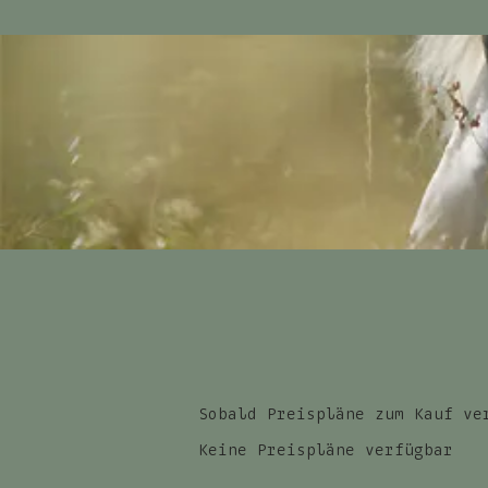
Sobald Preispläne zum Kauf ve
Keine Preispläne verfügbar