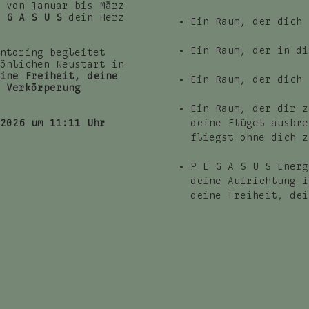
 von Januar bis März
 G A S U S
dein Herz
Ein Raum, der dich 
Ein Raum, der in di
ntoring begleitet
önlichen Neustart in
ine Freiheit, deine
Ein Raum, der dich 
 Verkörperung
Ein Raum, der dir z
2026 um 11:11 Uhr
deine Flügel ausbre
fliegst ohne dich z
P E G A S U S Energ
deine Aufrichtung i
deine Freiheit, dei