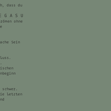
h, dass du
E G A S U
römen ohne
e
ache Sein
luss.
.
ischen
nbeginn
 schwer.
ie letzten
nd