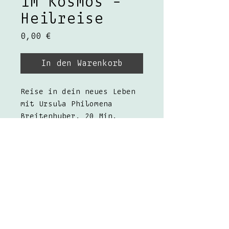
im Kosmos -
Heilreise
Preis
0,00 €
In den Warenkorb
Reise in dein neues Leben
mit Ursula Philomena
Breitenhuber. 20 Min.
Heilreise
Impressum
Datenschutz
Disclaimer
Wiederruf